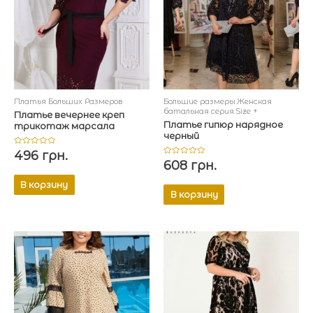
Платья Больших Размеров
Большие размеры.Женская
батальная серия.Size +
Платье вечернее креп
Платье гипюр нарядное
трикотаж марсала
черный
Оценка
496
грн.
0
Оценка
608
грн.
из
0
5
из
5
В корзину
В корзину