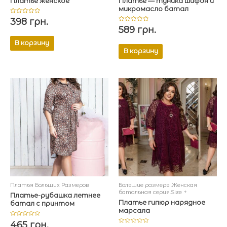
Платье женское
Платье — туника шифон и
микромасло батал
Оценка
398
грн.
0
Оценка
589
грн.
из
0
5
из
В корзину
5
В корзину
Платья Больших Размеров
Большие размеры.Женская
батальная серия.Size +
Платье-рубашка летнее
Платье гипюр нарядное
батал с принтом
марсала
Оценка
465
грн.
0