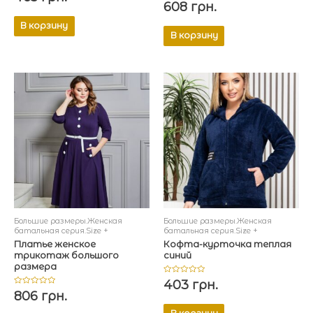
Оценка
608
грн.
из
0
5
из
5
В корзину
В корзину
Большие размеры.Женская
Большие размеры.Женская
батальная серия.Size +
батальная серия.Size +
Платье женское
Кофта-курточка теплая
трикотаж большого
синий
размера
Оценка
403
грн.
0
Оценка
806
грн.
из
0
5
из
5