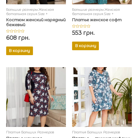
Большие размеры.Женская
Большие размеры.Женская
батальная серия.Size +
батальная серия.Size +
Костюм женский нарядный
Платье женское софт
бежевый
Оценка
553
грн.
0
Оценка
608
грн.
из
0
5
из
В корзину
5
В корзину
Платья Больших Размеров
Платья Больших Размеров