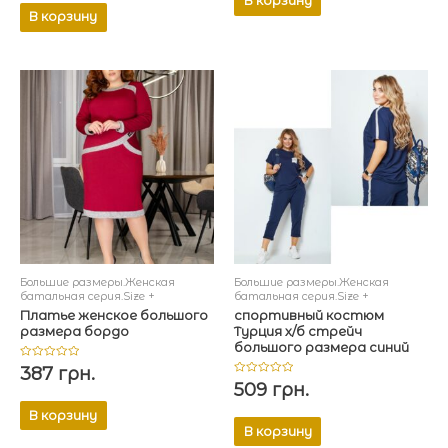
В корзину
В корзину
Большие размеры.Женская
Большие размеры.Женская
батальная серия.Size +
батальная серия.Size +
Платье женское большого
спортивный костюм
размера бордо
Турция х/б стрейч
большого размера синий
Оценка
387
грн.
0
Оценка
509
грн.
из
0
5
из
В корзину
5
В корзину