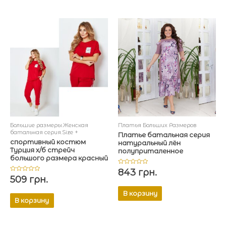
Большие размеры.Женская
Платья Больших Размеров
батальная серия.Size +
Платье батальная серия
спортивный костюм
натуральный лён
Турция х/б стрейч
полуприталенное
большого размера красный
Оценка
843
грн.
0
Оценка
509
грн.
из
0
5
из
5
В корзину
В корзину