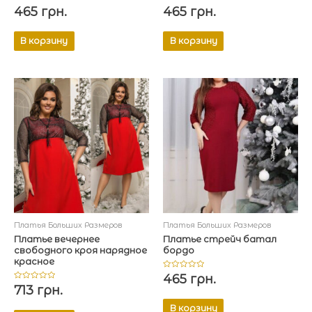
Оценка
Оценка
465
грн.
465
грн.
0
0
из
из
5
5
В корзину
В корзину
Платья Больших Размеров
Платья Больших Размеров
Платье вечернее
Платье стрейч батал
свободного кроя нарядное
бордо
красное
Оценка
465
грн.
0
Оценка
713
грн.
из
0
5
из
В корзину
5