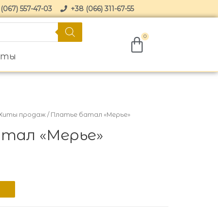
(067) 557-47-03
+38 (066) 311-67-55
кты
Хиты продаж
/ Платье батал «Мерье»
тал «Мерье»