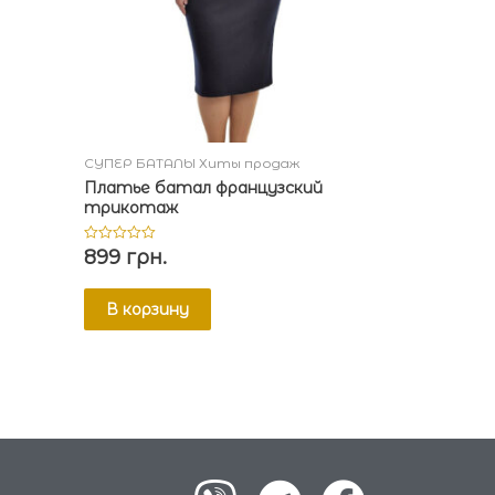
СУПЕР БАТАЛЫ Хиты продаж
Платье батал французский
трикотаж
899
грн.
Оценка
0
из
5
В корзину