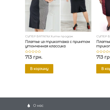
СУПЕР БАТАЛЫ Хиты продаж
СУПЕР 
Платье из трикотажа с принтом
Платье
утонченная классика
трико
713
грн.
713
гр
Оценка
Оценка
0
0
из
из
5
5
В корзину
В ко
О нас