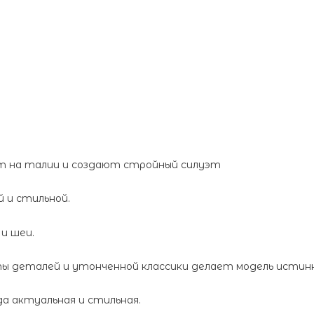
 на талии и создают стройный силуэт
 и стильной.
и шеи.
 деталей и утонченной классики делает модель истинн
да актуальная и стильная.