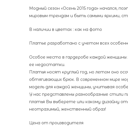
Модный сезон «Осень 2015 года» начался, п
мировым трендам и быть самыми яркими, ст
В наличии в цветах : как на фото
Платье разработано с учетом всех особенн
Особое место в гардеробе каждой женщины 
ее недостатки.
Платья носят круглый год, но летом оно ос
обтягивающих брюк. В современном мире мо
модель для каждой женщины, учитывая особ
У нас представлены разнообразные стили пл
платья Вы выберете или какому дизайну от
неотразимый, женственный образ!
Цена от производителя