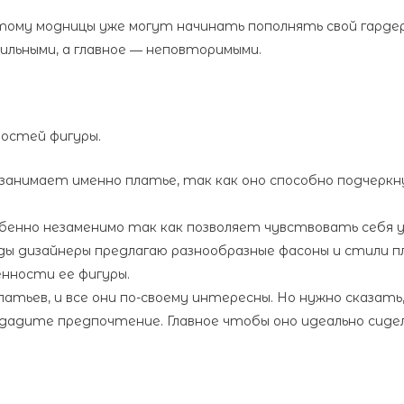
оэтому модницы уже могут начинать пополнять свой гардер
ильными, а главное ― неповторимыми.
остей фигуры.
занимает именно платье, так как оно способно подчеркн
обенно незаменимо так как позволяет чувствовать себя 
ды дизайнеры предлагаю разнообразные фасоны и стили 
енности ее фигуры.
атьев, и все они по-своему интересны. Но нужно сказать
дадите предпочтение. Главное чтобы оно идеально сидел