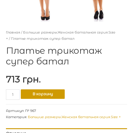
Главная
/
Большие размеры.Женская батальная серия.Size
+
/ Платье трикотаж супер батал
Платье трикотаж
супер батал
713
грн.
В корзину
Артикул:
№ 967
Категория:
Большие размеры.Женская батальная серия.Size +