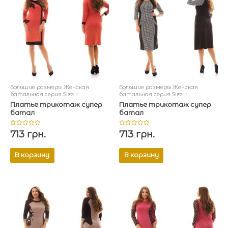
Большие размеры.Женская
Большие размеры.Женская
батальная серия.Size +
батальная серия.Size +
Платье трикотаж супер
Платье трикотаж супер
батал
батал
Оценка
Оценка
713
грн.
713
грн.
0
0
из
из
5
5
В корзину
В корзину