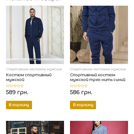
Спортивные костюмы мужские
Спортивные костюмы мужские
Костюм спортивный
Спортивный костюм
мужской
мужской трех-нить синий
Оценка
Оценка
589
грн.
586
грн.
0
0
из
из
5
5
В корзину
В корзину