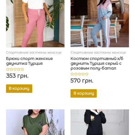
Спортивные костюмы женские
Спортивные костюмы женские
Брюки спорт женские
Костюм спортивный х/б
двунитка Турция
двунить Турция серый с
розовым полу-батал
Оценка
353
грн.
0
Оценка
570
грн.
из
0
5
из
В корзину
5
В корзину