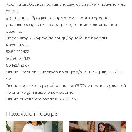
Кофта свободная, рукав спущен, с лазерным принтом на
груди
Удлиненные бриджи , с карманами,шорты средней
длинны посадка выше среднего, на поясе эластичная
резинка.
Параметры: кофта по груди/ бриджи по бёдрам
48/50: 112/112
52/54: 122/122
56/58: 132/132
60 142/142 см
Длина штанов и шортов по внутр/внешнему шву: 82/58
см
Длина кофты спереди/по спинке: 69/72см немного длинней
по спинке для Вашего комфорта
Длина рукава от горловины: 25 см
Похожие товары