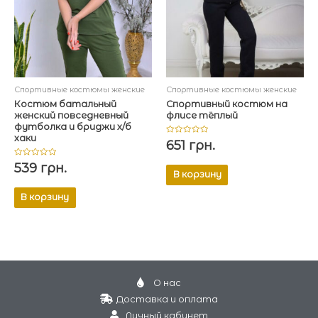
Спортивные костюмы женские
Спортивные костюмы женские
Костюм батальный
Спортивный костюм на
женский повседневный
флисе тёплый
футболка и бриджи х/б
хаки
Оценка
651
грн.
0
из
5
Оценка
539
грн.
0
В корзину
из
5
В корзину
О нас
Доставка и оплата
Личный кабинет